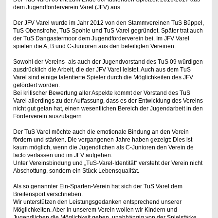
dem Jugendförderverein Varel (JFV) aus.
Der JFV Varel wurde im Jahr 2012 von den Stammvereinen TuS Büppel,
TuS Obenstrohe, TuS Spohle und TuS Varel gegründet. Später trat auch
der TuS Dangastermoor dem Jugendförderverein bei. Im JFV Varel
spielen die A, B und C-Junioren aus den beteiligten Vereinen.
Sowohl der Vereins- als auch der Jugendvorstand des TuS 09 würdigen
ausdrücklich die Arbeit, die der JFV Varel leistet. Auch aus dem TuS
Varel sind einige talentierte Spieler durch die Möglichkeiten des JFV
gefördert worden.
Bei kritischer Bewertung aller Aspekte kommt der Vorstand des TuS
Varel allerdings zu der Auffassung, dass es der Entwicklung des Vereins
nicht gut getan hat, einen wesentlichen Bereich der Jugendarbeit in den
Förderverein auszulagern.
Der TuS Varel möchte auch die emotionale Bindung an den Verein
fördern und stärken. Die vergangenen Jahre haben gezeigt: Dies ist
kaum möglich, wenn die Jugendlichen als C-Junioren den Verein de
facto verlassen und im JFV aufgehen.
Unter Vereinsbindung und „TuS-Varel-Identität“ versteht der Verein nicht
Abschottung, sondern ein Stück Lebensqualität.
Als so genannter Ein-Sparten-Verein hat sich der TuS Varel dem
Breitensport verschrieben.
Wir unterstützen den Leistungsgedanken entsprechend unserer
Möglichkeiten. Aber in unserem Verein wollen wir Kindern und
Jugendlichen die Möglichkeit geben, unabhängig von der Spielstärke