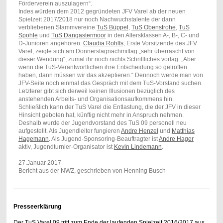
Förderverein auszulagern“.
Indes würden dem 2012 gegründeten JFV Varel ab der neuen
Spielzeit 2017/2018 nur noch Nachwuchstalente der dann
verbliebenen Stammvereine
TuS Büppel
,
TuS Obenstrohe
,
TuS
Spohle
und
TuS Dangastermoor
in den Altersklassen A-, B-, C- und
D-Junioren angehören.
Claudia Rohlfs
, Erste Vorsitzende des JFV
Varel, zeigte sich am Donnerstagnachmittag „sehr überrascht von
dieser Wendung“, zumal ihr noch nichts Schriftliches vorlag: „Aber
wenn die TuS-Verantwortlichen ihre Entscheidung so getroffen
haben, dann müssen wir das akzeptieren.“ Dennoch werde man von
JFV-Seite noch einmal das Gespräch mit dem TuS-Vorstand suchen.
Letzterer gibt sich derweil keinen Illusionen bezüglich des
anstehenden Arbeits- und Organisationsaufkommens hin.
Schließlich kann der TuS Varel die Entlastung, die der JFV in dieser
Hinsicht geboten hat, künftig nicht mehr in Anspruch nehmen.
Deshalb wurde der Jugendvorstand des TuS 09 personell neu
aufgestellt. Als Jugendleiter fungieren
Andre Henzel
und
Matthias
Hagemann
. Als Jugend-Sponsoring-Beauftragter ist
Andre Hager
aktiv, Jugendturnier-Organisator ist
Kevin Lindemann
.
27.Januar 2017
Bericht aus der NWZ, geschrieben von Henning Busch
Presseerklärung
Der TuS Varel 09 tritt zum Ende der laufenden Spielzeit 2016/2017 aus