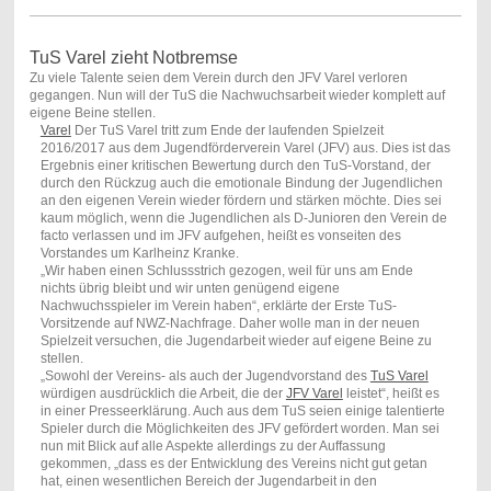
TuS Varel zieht Notbremse
Zu viele Talente seien dem Verein durch den JFV Varel verloren
gegangen. Nun will der TuS die Nachwuchsarbeit wieder komplett auf
eigene Beine stellen.
Varel
Der TuS Varel tritt zum Ende der laufenden Spielzeit
2016/2017 aus dem Jugendförderverein Varel (JFV) aus. Dies ist das
Ergebnis einer kritischen Bewertung durch den TuS-Vorstand, der
durch den Rückzug auch die emotionale Bindung der Jugendlichen
an den eigenen Verein wieder fördern und stärken möchte. Dies sei
kaum möglich, wenn die Jugendlichen als D-Junioren den Verein de
facto verlassen und im JFV aufgehen, heißt es vonseiten des
Vorstandes um Karlheinz Kranke.
„Wir haben einen Schlussstrich gezogen, weil für uns am Ende
nichts übrig bleibt und wir unten genügend eigene
Nachwuchsspieler im Verein haben“, erklärte der Erste TuS-
Vorsitzende auf NWZ-Nachfrage. Daher wolle man in der neuen
Spielzeit versuchen, die Jugendarbeit wieder auf eigene Beine zu
stellen.
„Sowohl der Vereins- als auch der Jugendvorstand des
TuS Varel
würdigen ausdrücklich die Arbeit, die der
JFV Varel
leistet“, heißt es
in einer Presseerklärung. Auch aus dem TuS seien einige talentierte
Spieler durch die Möglichkeiten des JFV gefördert worden. Man sei
nun mit Blick auf alle Aspekte allerdings zu der Auffassung
gekommen, „dass es der Entwicklung des Vereins nicht gut getan
hat, einen wesentlichen Bereich der Jugendarbeit in den