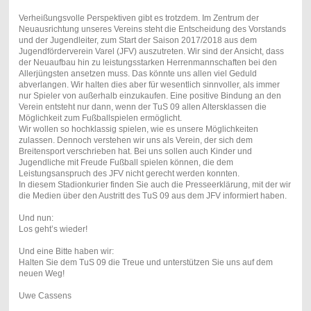
Verheißungsvolle Perspektiven gibt es trotzdem. Im Zentrum der
Neuausrichtung unseres Vereins steht die Entscheidung des Vorstands
und der Jugendleiter, zum Start der Saison 2017/2018 aus dem
Jugendförderverein Varel (JFV) auszutreten. Wir sind der Ansicht, dass
der Neuaufbau hin zu leistungsstarken Herrenmannschaften bei den
Allerjüngsten ansetzen muss. Das könnte uns allen viel Geduld
abverlangen. Wir halten dies aber für wesentlich sinnvoller, als immer
nur Spieler von außerhalb einzukaufen. Eine positive Bindung an den
Verein entsteht nur dann, wenn der TuS 09 allen Altersklassen die
Möglichkeit zum Fußballspielen ermöglicht.
Wir wollen so hochklassig spielen, wie es unsere Möglichkeiten
zulassen. Dennoch verstehen wir uns als Verein, der sich dem
Breitensport verschrieben hat. Bei uns sollen auch Kinder und
Jugendliche mit Freude Fußball spielen können, die dem
Leistungsanspruch des JFV nicht gerecht werden konnten.
In diesem Stadionkurier finden Sie auch die Presseerklärung, mit der wir
die Medien über den Austritt des TuS 09 aus dem JFV informiert haben.
Und nun:
Los geht’s wieder!
Und eine Bitte haben wir:
Halten Sie dem TuS 09 die Treue und unterstützen Sie uns auf dem
neuen Weg!
Uwe Cassens