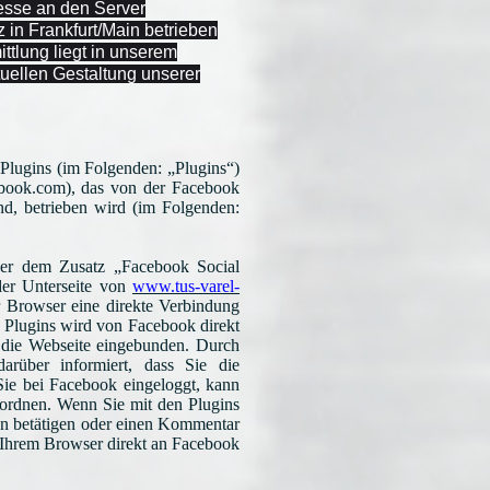
esse an den Server
 in Frankfurt/Main betrieben
ttlung liegt in unserem
tuellen Gestaltung unserer
Plugins (im Folgenden: „Plugins“)
book.com), das von der Facebook
nd, betrieben wird (im Folgenden:
er dem Zusatz „Facebook Social
der Unterseite von
www.tus-varel-
hr Browser eine direkte Verbindung
s Plugins wird von Facebook direkt
 die Webseite eingebunden. Durch
rüber informiert, dass Sie die
Sie bei Facebook eingeloggt, kann
rdnen. Wenn Sie mit den Plugins
ton betätigen oder einen Kommentar
 Ihrem Browser direkt an Facebook