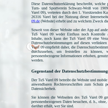
Diese Datenschutzerklärung beschreibt, welche
Turn- und Sportverein Schwarz-Weiß von 1909 
Varel 09), vertreten durch den 1. Vorsitzenden Ka
26316 Varel bei der Nutzung dieser Internetseit
09.de
(Website) erhebt und zu welchem Zweck dies
Soweit von dieser Website oder der App auf ander
TuS Varel 09 weder Einfluss noch Kontrolle 
Inhalte, noch kann der TuS Varel 09 eine Vera
Datenschutzbestimmungen auf diesen verlinkte
Varel 09 empfiehlt daher, die Datenschutzbestim
durchzusehen, um feststellen zu können
personenbezogene Informationen erhoben, genutz
werden.
Gegenstand der Datenschutzbestimmung
Der TuS Varel 09 betreibt die Website und mobil
anwendbaren Rechtsvorschriften zum Schutz p
Datensicherheit.
Sie können die Webseiten des TuS Varel 09 gr
personenbezogenen Daten besuchen, d. h., ohne, 
darüber erhält, wer Sie sind.