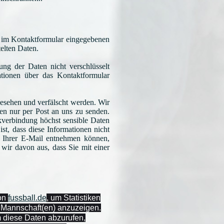
r im Kontaktformular eingegebenen
telten Daten.
ung der Daten nicht verschlüsselt
ationen über das Kontaktformular
gesehen und verfälscht werden. Wir
onen nur per Post an uns zu senden.
kverbindung höchst sensible Daten
st, dass diese Informationen nicht
r Ihrer E-Mail entnehmen können,
wir davon aus, dass Sie mit einer
von
fussball.de
, um Statistiken
d Mannschaft(en) anzuzeigen.
m diese Daten abzurufen,