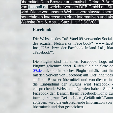
übermittelt Dein Browser automatisch Deine IP-Adr
von
fussball.de
, welcher von der DFB GmbH mit Sitz
wird. Diese von unserer Website veranlasste Übermi
berechtigten Interesse an einer informativen und ak
Website (Art. 6. Abs. 1 Satz 1 lit. f DSGVO).“
Facebook
Die Webseite des TuS Varel 09 verwendet Social 
des sozialen Netzwerks „Face-book“ (www.face
Inc., USA, bzw. der Facebook Ireland Ltd., Irla
„Facebook“).
Die Plugins sind mit einem Facebook Logo od
Plugin“ gekennzeichnet. Rufen Sie eine Seite o
09.de
auf, die ein solches Plugin enthält, baut I
mit den Servern von Facebook auf. Der Inhalt de
an Ihren Browser übermittelt und von diesem in
die Einbindung der Plugins wird Facebook da
entsprechende Webseite aufgerufen haben. Sind 
Facebook den Besuch Ihrem Facebook-Konto zuo
interagieren, zum Beispiel den „Gefällt mir“-But
abgeben, wird die entsprechende Information von
übermittelt und dort gespeichert.