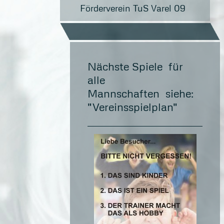
Förderverein TuS Varel 09
Nächste Spiele für
alle
Mannschaften siehe:
"Vereinsspielplan"