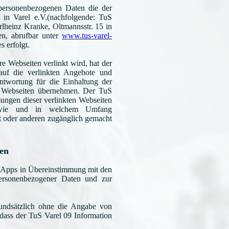
 personenbezogenen Daten die der
in Varel e.V.(nachfolgende: TuS
rlheinz Kranke, Oltmannsstr. 15 in
en, abrufbar unter
www.tus-varel-
 erfolgt.
e Webseiten verlinkt wird, hat der
auf die verlinkten Angebote und
ntwortung für die Einhaltung der
n Webseiten übernehmen. Der TuS
mungen dieser verlinkten Webseiten
, wie und in welchem Umfang
t oder anderen zugänglich gemacht
en
e Apps in Übereinstimmung mit den
ersonenbezogener Daten und zur
undsätzlich ohne die Angabe von
dass der TuS Varel 09 Information