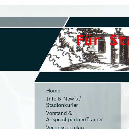
Für St
und
Home
Info & New´s /
Stadionkurier
Vorstand &
Ansprechpartner/Trainer
Vereinsspielplan