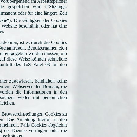
r vorübergehend im Arbeitsspeicher
te gespeichert wird (“Sitzungs-
rmanent oder für eine längere Zeit
kie“). Die Gültigkeit der Cookies
 Website beschränkt oder hat eine
uer.
kkehren, ist es durch die Cookies
Suchanfragen, Benutzernamen etc.)
rneut eingegeben werden müssen, um
Auf diese Weise können schnellere
uftritt des TuS Varel 09 für den
hner zugewiesen, beinhalten keine
einem Webserver der Domain, die
werden die Informationen in den
uchers weder mit persönlichen
leichen.
ie Browsereinstellungen Cookies zu
n. Die Anleitung hierfür ist den
entnehmen. Falls Cookies abgelehnt
 der Dienste verringern oder die
einschränken..