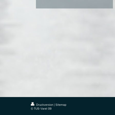
Druckversion
|
Sitemap
© TUS-Varel 09