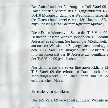
Bei Aufruf und der Nutzung der TuS Varel 09 W
Daten auf den Servern des Zugangsanbieters 1&1 
56410 Montabaur durch das Webhosting gespeicher
die Datenschutzhinweise von 1&1 Internet SE. 
https://hosting.1und1.de/terms-gtc/terms-privacy/
Diese Daten können von Seiten des TuS Varel 09 
Besucher unserer Website persönlich zu identifi
Adresse, es sei denn, Sie haben die Möglichkeit,
auf unserer Website mit Zugangsdaten einzuloggen.
den TuS Varel 09 möglich, den Besucher a
Informationen mit der IP-Adresse zu identifizie
der TuS Varel 09 jedoch nicht durch.
Nur dann, wenn Sie zuvor Ihre ausdrückliche Ein
TuS Varel 09 die erhobenen Daten auch für
Marketingzwecke und auch dann nur in dem
erforderlichen Maße.
Einsatz von Cookies
Der TuS Varel 09 verwendet auf dieser Website so